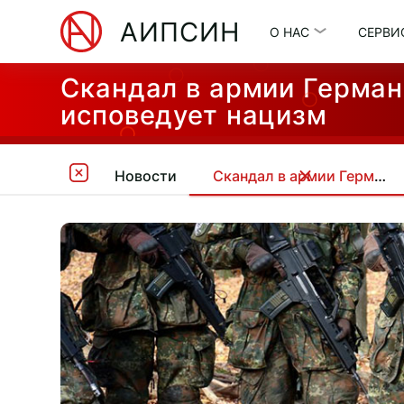
АИПСИН
О НАС
СЕРВИ
Скандал в армии Герман
исповедует нацизм
Новости
Скандал в армии Германии: элита Бундесвера употребляет наркотики и исповедует нацизм