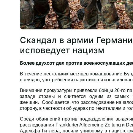
Скандал в армии Германи
исповедует нацизм
Более двухсот дел против военнослужащих дес
В течение нескольких месяцев командование Бунд
взглядов, употреблении наркотиков и изнасиловани
Внимание прокуратуры привлекли бойцы 26-го па
западе страны и считается одним из самых 
женщин. Сообщается, что расследование началос
сторону, в частности об ударах по гениталиям и г
Среди обвинений против подразделения выделяю
расследования Frankfurter Allgemeine Zeitung и 
Адольфа Гитлера, носили униформу в нацистском